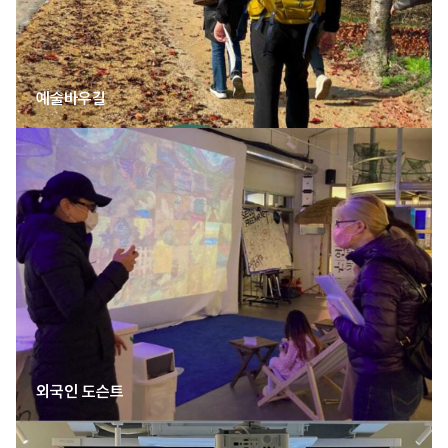
예술바우길
외국인 도슨트