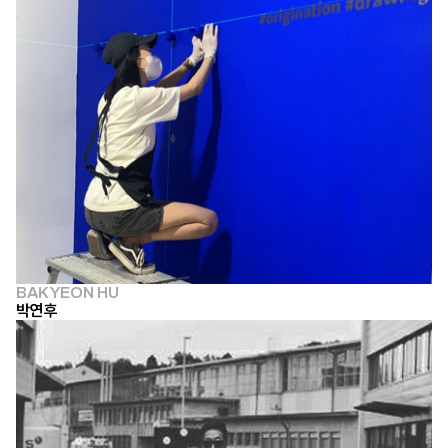
BAK YEON HU
박연후