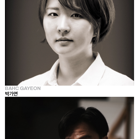
BAHC GAYEON
박가연