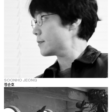
SOONHO JEONG
정순호