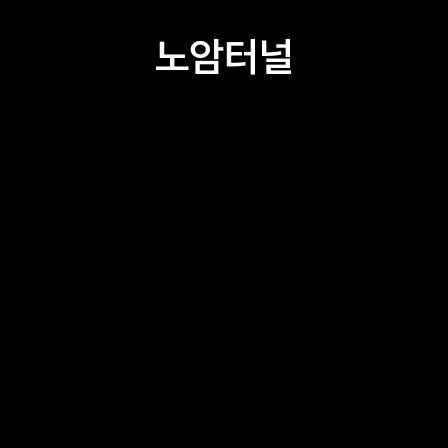
노암터널
고래책방
서부시장 예집
서부시장 CCC 라운지
서부시장번영회 교육관
대추무파인아트
Creative1230