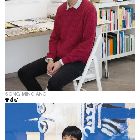
SONG-MING ANG
송밍앙