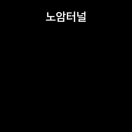
노암터널
고래책방
서부시장 예집
서부시장 CCC 라운지
서부시장번영회 교육관
대추무파인아트
Creative1230