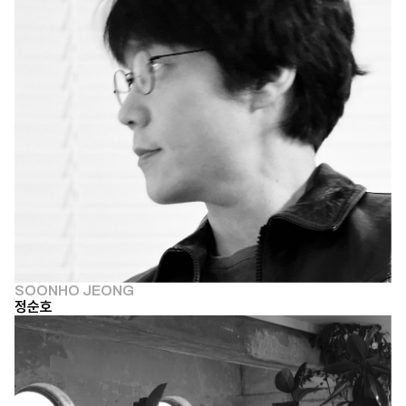
SOONHO JEONG
정순호