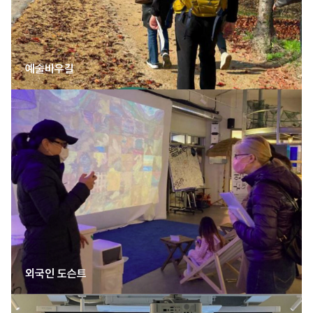
예술바우길
외국인 도슨트