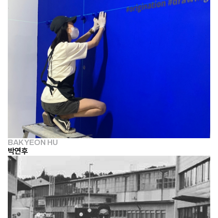
BAK YEON HU
박연후