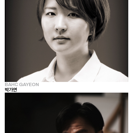
BAHC GAYEON
박가연