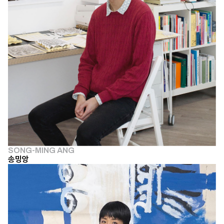
SONG-MING ANG
송밍앙