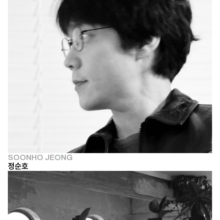
SOONHO JEONG
정순호