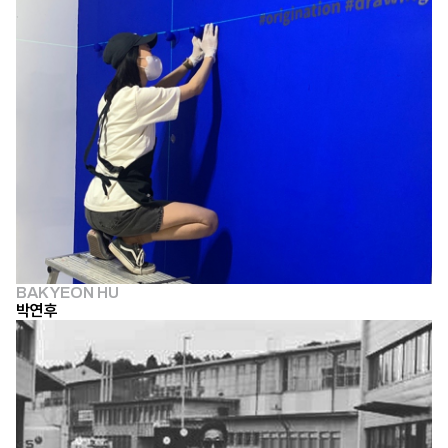
BAK YEON HU
박연후