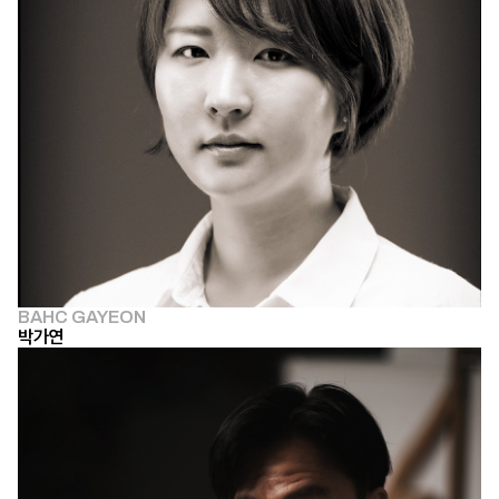
BAHC GAYEON
박가연