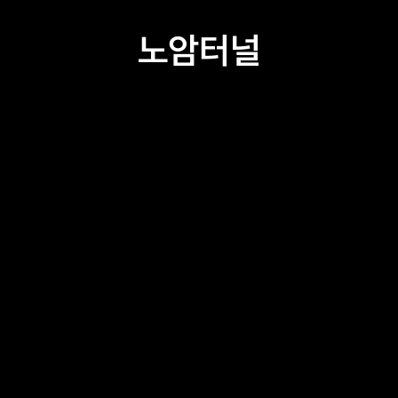
노암터널
고래책방
서부시장 예집
서부시장 CCC 라운지
서부시장번영회 교육관
대추무파인아트
Creative1230