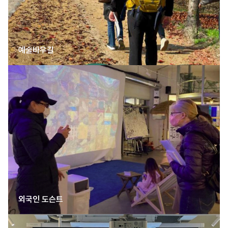
예술바우길
외국인 도슨트