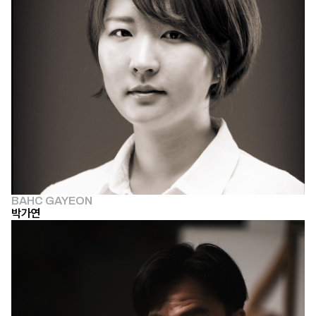
BAHC GAYEON
박가연