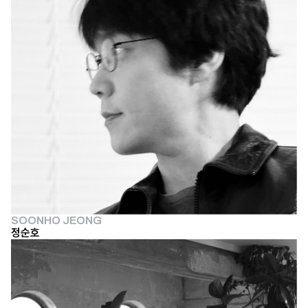
SOONHO JEONG
정순호