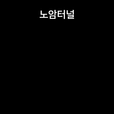
노암터널
고래책방
서부시장 예집
서부시장 CCC 라운지
서부시장번영회 교육관
대추무파인아트
Creative1230