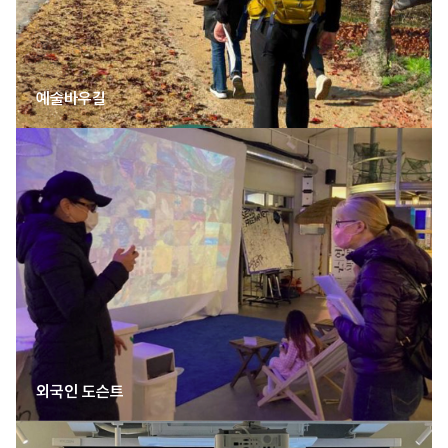
예술바우길
외국인 도슨트