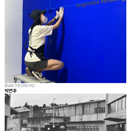
BAK YEON HU
박연후