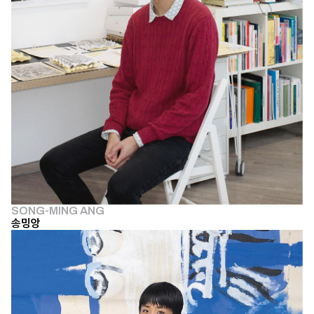
SONG-MING ANG
송밍앙