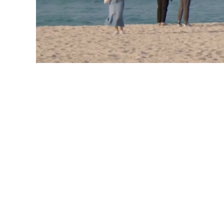
노암터널
고래책방