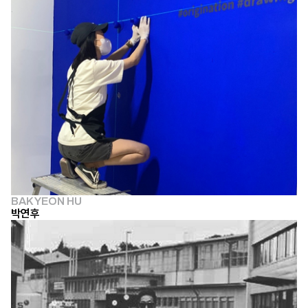
BAK YEON HU
박연후