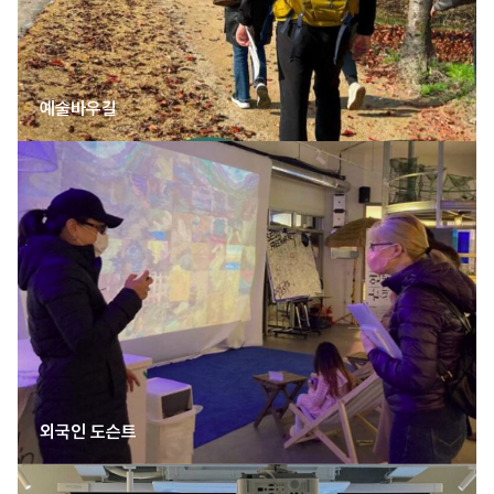
예술바우길
외국인 도슨트