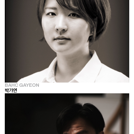
BAHC GAYEON
박가연