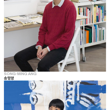
SONG-MING ANG
송밍앙