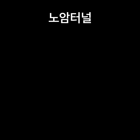
노암터널
고래책방
서부시장 예집
서부시장 CCC 라운지
서부시장번영회 교육관
대추무파인아트
Creative1230