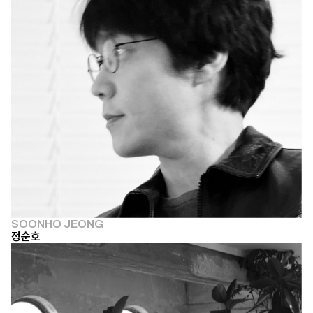
SOONHO JEONG
정순호