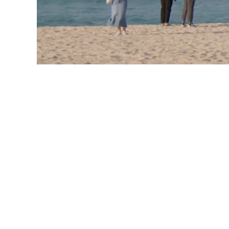
노암터널
고래책방