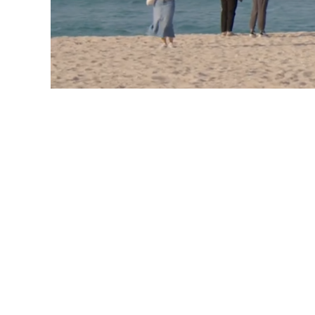
노암터널
고래책방