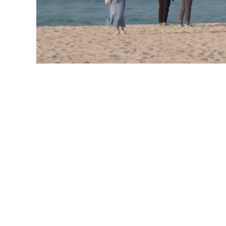
노암터널
고래책방